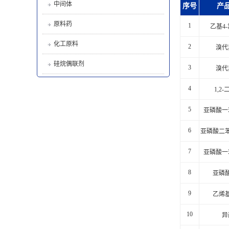
中间体
序号
产
原料药
1
乙基4
化工原料
2
溴代
硅烷偶联剂
3
溴代
4
1,2
5
亚磷酸一
6
亚磷酸二
7
亚磷酸一
8
亚磷
9
乙烯
10
异