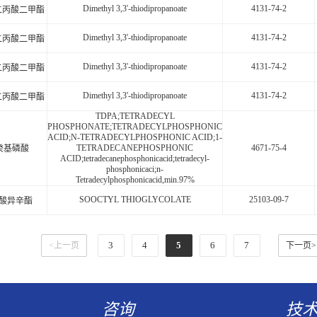
Dimethyl 3,3'-thiodipropanoate
4131-74-2
代二丙酸二甲酯
Dimethyl 3,3'-thiodipropanoate
4131-74-2
代二丙酸二甲酯
Dimethyl 3,3'-thiodipropanoate
4131-74-2
代二丙酸二甲酯
Dimethyl 3,3'-thiodipropanoate
4131-74-2
代二丙酸二甲酯
TDPA;TETRADECYL
PHOSPHONATE;TETRADECYLPHOSPHONIC
ACID;N-TETRADECYLPHOSPHONIC ACID;1-
TETRADECANEPHOSPHONIC
4671-75-4
癸基磷酸
ACID;tetradecanephosphonicacid;tetradecyl-
phosphonicaci;n-
Tetradecylphosphonicacid,min.97%
SOOCTYL THIOGLYCOLATE
25103-09-7
酸异辛酯
3
4
5
6
7
<上一页
下一页>
咨询
技