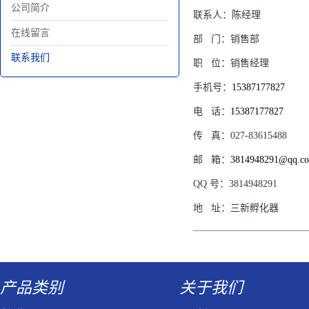
公司简介
联系人：
陈经理
在线留言
部
门：
销售部
联系我们
职
位：
销售经理
手机号：
15387177827
电
话：
15387177827
传
真：
027-83615488
邮
箱：
3814948291@qq.c
QQ
号：
3814948291
地
址：
三新孵化器
产品类别
关于我们