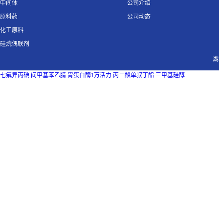
中间体
公司介绍
原料药
公司动态
化工原料
硅烷偶联剂
湖
七氟异丙碘
间甲基苯乙腈
胃蛋白酶1万活力
丙二酸单叔丁酯
三甲基硅醇