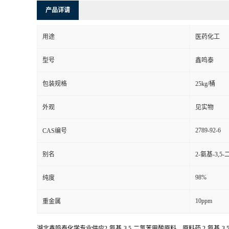
产品详请
用途
医药化工
型号
鑫鸣泰
包装规格
25kg/桶
外观
见实物
2789-92-6
CAS编号
别名
2-氨基-3,5
98%
纯度
10ppm
重金属
湖北鑫鸣泰化学专业供应2-氨基-3,5-二氯苯甲酸原料，原料药,2-氨基-