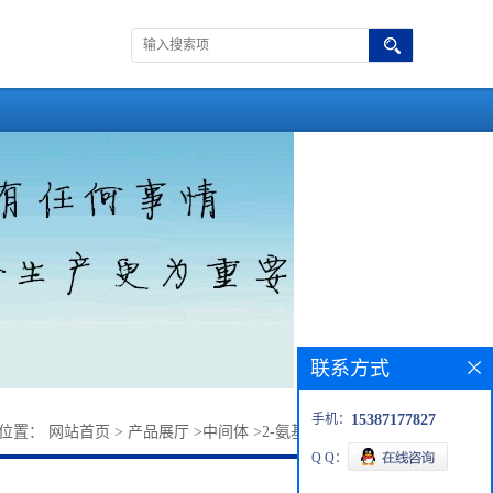
联系方式
手机：
15387177827
的位置：
网站首页
>
产品展厅
>
中间体
>
2-氨基-3,5-二氯苯甲酸
Q Q：