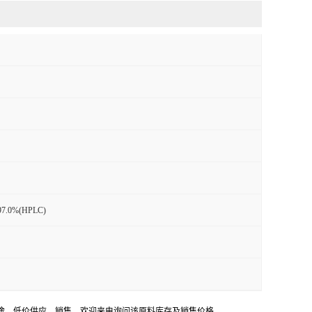
.0%(HPLC)
氯苯甲酸用途，低价供应，销售。欢迎来电询问该原料库存及销售价格。