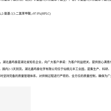
2-氨基-3,5-二氯苯甲酸,≥97.0%(HPLC)
于*水平。湖北鑫鸣泰是湖北省知名企业，向广大客户承诺：为客户利益把关，提供放心
，国内2~5天到货。湖北鑫鸣泰化学有限公司位于仙桃元丰工业园，是集生产、科研、
同时坚持完备的质量管理体系，对供销过程进行严密的、全方位的质量控制，确保为广