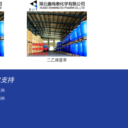
二乙烯基苯
术支持
工网
务网