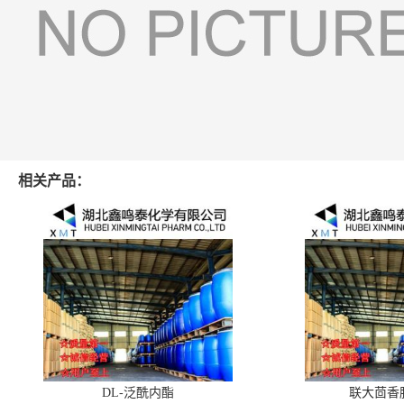
相关产品：
DL-泛酰内酯
联大茴香