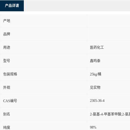
产品详请
产地
品牌
用途
医药化工
型号
鑫鸣泰
包装规格
25kg/桶
外观
见实物
2305-36-4
CAS编号
别名
2-氨基-4-甲基苯甲酸;2
98%
纯度