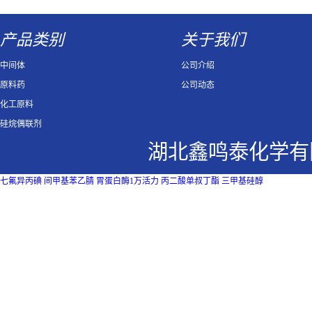
产品类别
关于我们
中间体
公司介绍
原料药
公司动态
化工原料
硅烷偶联剂
湖北鑫鸣泰化学有
七氟异丙碘
间甲基苯乙腈
胃蛋白酶1万活力
丙二酸单叔丁酯
三甲基硅醇