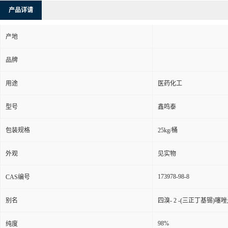
产品详请
产地
品牌
用途
医药化工
型号
鑫鸣泰
包装规格
25kg/桶
外观
见实物
173978-98-8
CAS编号
别名
四溴- 2 -(三正丁基锡)噻唑
98%
纯度