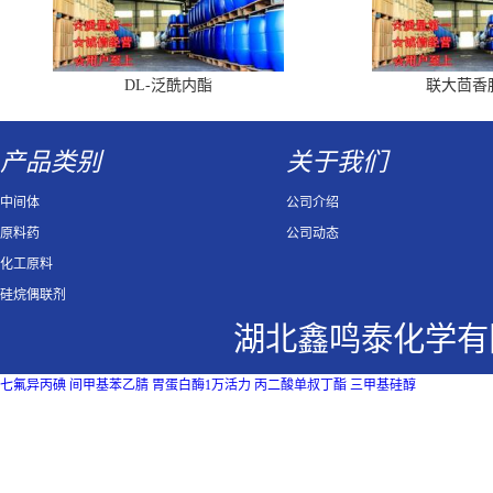
DL-泛酰内酯
联大茴香
产品类别
关于我们
中间体
公司介绍
原料药
公司动态
化工原料
硅烷偶联剂
湖北鑫鸣泰化学有
七氟异丙碘
间甲基苯乙腈
胃蛋白酶1万活力
丙二酸单叔丁酯
三甲基硅醇