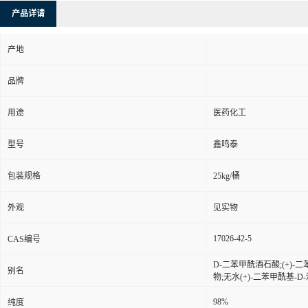
产品详请
产地
品牌
用途
医药化工
型号
鑫鸣泰
包装规格
25kg/桶
外观
见实物
17026-42-5
CAS编号
D-二苯甲酰酒石酸;(+)-二
别名
物;无水(+)-二苯甲酰基-D
98%
纯度