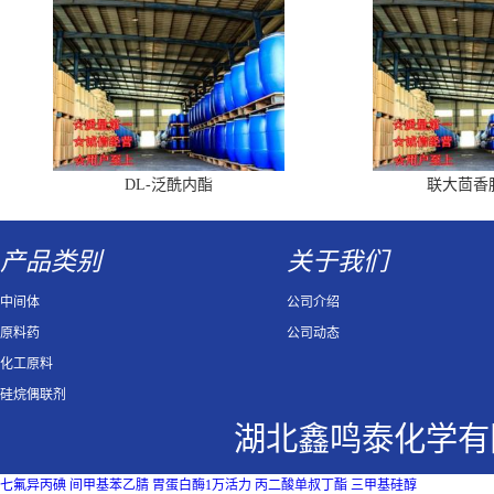
DL-泛酰内酯
联大茴香
产品类别
关于我们
中间体
公司介绍
原料药
公司动态
化工原料
硅烷偶联剂
湖北鑫鸣泰化学有
七氟异丙碘
间甲基苯乙腈
胃蛋白酶1万活力
丙二酸单叔丁酯
三甲基硅醇