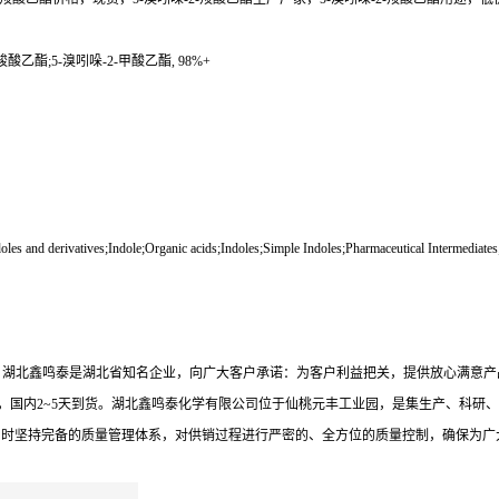
羧酸乙酯;5-溴吲哚-2-甲酸乙酯, 98%+
;Indoles and derivatives;Indole;Organic acids;Indoles;Simple Indoles;Pharmaceutical 
水平。湖北鑫鸣泰是湖北省知名企业，向广大客户承诺：为客户利益把关，提供放心满意
，国内2~5天到货。湖北鑫鸣泰化学有限公司位于仙桃元丰工业园，是集生产、科研、
同时坚持完备的质量管理体系，对供销过程进行严密的、全方位的质量控制，确保为广