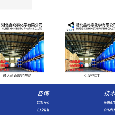
联大茴香胺盐酸盐
引发剂OT
咨询
技
联系方式
盖德化
在线留言
食品商