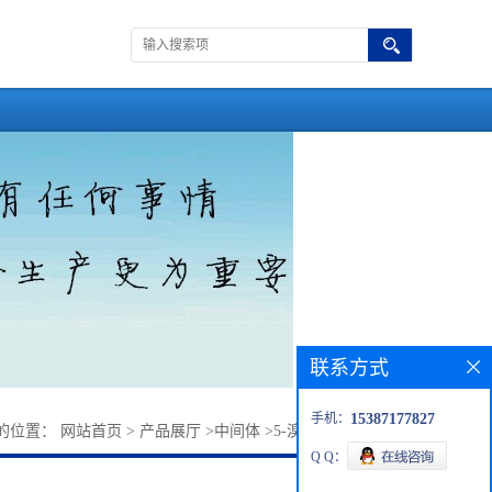
联系方式
手机：
15387177827
的位置：
网站首页
>
产品展厅
>
中间体
>
5-溴吲哚-2-羧酸乙酯
Q Q：