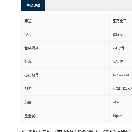
产品详请
用途
医药化工
型号
鑫鸣泰
包装规格
25kg/桶
外观
见实物
16732-70-0
CAS编号
别名
5-溴吲哚-2-
98%
纯度
10ppm
重金属
湖北鑫鸣泰化学专业供应5-溴吲哚-2-羧酸乙酯原料，原料药,5-溴吲哚