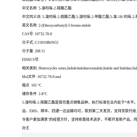
中文名称: 5-溴吲哚-2-羧酸乙酯
中文同义词: 5-溴吲哚-2-羧酸乙酯;5-溴吲哚-2-甲酸乙酯;5-溴-1H-吲哚-2-
英文名称: 2-(Ethoxycarbonyl)-5-bromo-indole
CAS号: 16732-70-0
分子式: C11H10BrNO2
分子量: 268.11
EINECS号:
相关类别: Heterocycles series;Indole/indoline/oxindole;Indole and Indoline
Mol文件: 16732-70-0.mol
熔点 165 °C
储存条件 2-8°C
5-溴吲哚-2-羧酸乙酯是我司重点销售品种，执行标准在业内处于*
运、EMS、顺丰、四通一达运输均可，款到第二天发货，支持货款代收
令客户更加满意”的经营方针，坚持依靠技术进步，不断开发新产品，
孙王