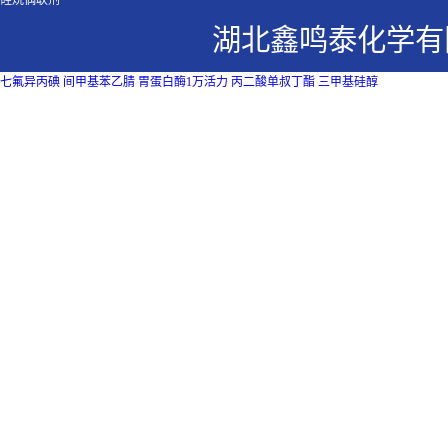
硅烷偶联剂
湖北鑫鸣泰化学有
七氟异丙碘
间甲基苯乙腈
胃蛋白酶1万活力
丙二酸单叔丁酯
三甲基硅醇