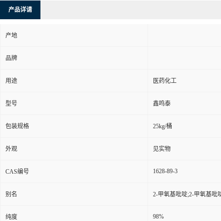
产品详请
产地
品牌
用途
医药化工
型号
鑫鸣泰
包装规格
25kg/桶
外观
见实物
1628-89-3
CAS编号
别名
2-甲氧基吡啶;2-甲氧基吡啶
98%
纯度