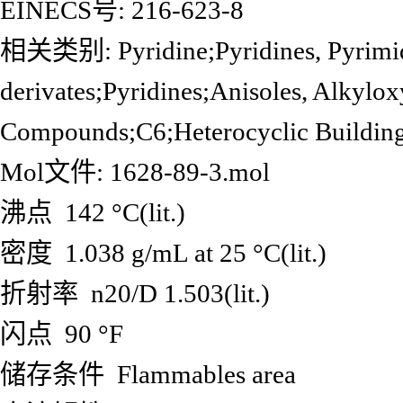
EINECS号: 216-623-8
相关类别: Pyridine;Pyridines, Pyrimidin
derivates;Pyridines;Anisoles, Alkyl
Compounds;C6;Heterocyclic
Mol文件: 1628-89-3.mol
沸点 142 °C(lit.)
密度 1.038 g/mL at 25 °C(lit.)
折射率 n20/D 1.503(lit.)
闪点 90 °F
储存条件 Flammables area