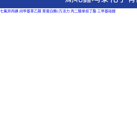
七氟异丙碘
间甲基苯乙腈
胃蛋白酶1万活力
丙二酸单叔丁酯
三甲基硅醇