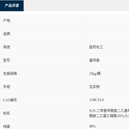
产品详请
产地
品牌
用途
医药化工
型号
鑫鸣泰
包装规格
25kg/桶
外观
见实物
1188-33-6
CAS编号
N,N-二甲基甲酰胺二乙基缩
别名
酰胺二乙基乙缩醛,95%;N
98%
纯度