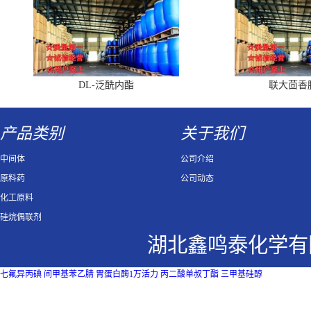
DL-泛酰内酯
联大茴香
产品类别
关于我们
中间体
公司介绍
原料药
公司动态
化工原料
硅烷偶联剂
湖北鑫鸣泰化学有
七氟异丙碘
间甲基苯乙腈
胃蛋白酶1万活力
丙二酸单叔丁酯
三甲基硅醇