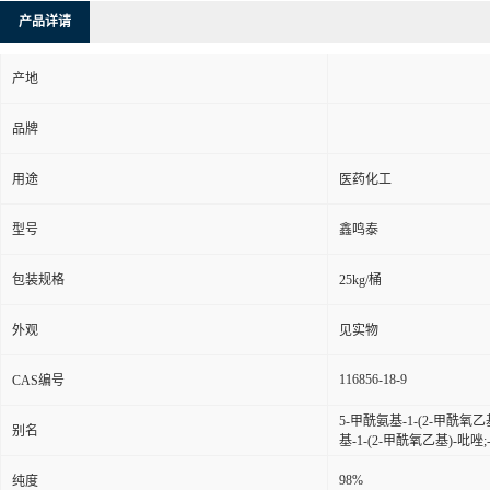
产品详请
产地
品牌
用途
医药化工
型号
鑫鸣泰
包装规格
25kg/桶
外观
见实物
116856-18-9
CAS编号
5-甲酰氨基-1-(2-甲酰氧
别名
基-1-(2-甲酰氧乙基)-吡唑
98%
纯度