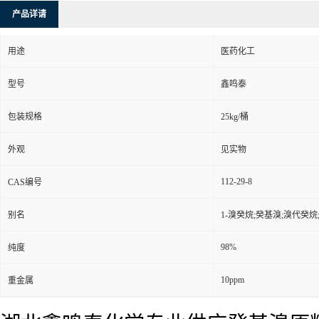
产品详请
用途
医药化工
型号
鑫鸣泰
包装规格
25kg/桶
外观
见实物
112-29-8
CAS编号
别名
1-溴癸烷;癸基溴;溴代癸烷
98%
纯度
10ppm
重金属