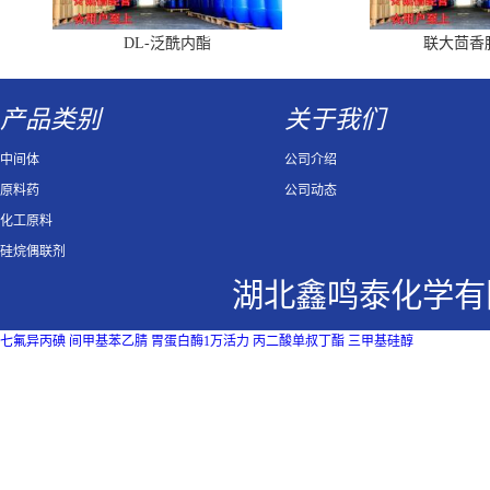
DL-泛酰内酯
联大茴香
产品类别
关于我们
中间体
公司介绍
原料药
公司动态
化工原料
硅烷偶联剂
湖北鑫鸣泰化学有
七氟异丙碘
间甲基苯乙腈
胃蛋白酶1万活力
丙二酸单叔丁酯
三甲基硅醇