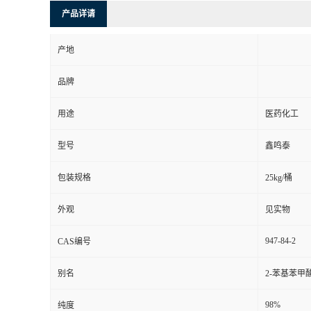
产品详请
产地
品牌
用途
医药化工
型号
鑫鸣泰
包装规格
25kg/桶
外观
见实物
947-84-2
CAS编号
别名
2-苯基苯甲
98%
纯度