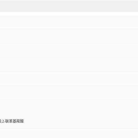
酸;2-联苯基羧酸