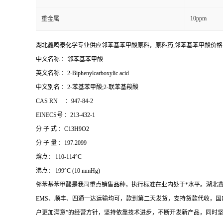
10ppm
重金属
湖北鑫鸣泰化学专业供应邻苯基苯甲酸原料，原料药,邻苯基苯甲酸价
中文名称 ：邻苯基苯甲酸
英文名称 ：2-Biphenylcarboxylic acid
中文别名 ：2-苯基苯甲酸;2-联苯基羧酸
CAS RN ：947-84-2
EINECS号 ：213-432-1
分 子 式 ：C13H9O2
分 子 量 ：197.2099
熔点： 110-114°C
沸点： 199°C (10 mmHg)
邻苯基苯甲酸是我司重点销售品种，执行标准在业内处于*水平。湖北
EMS、顺丰、四通一达运输均可，款到第二天发货，支持货款代收，国
户更加满意”的经营方针，坚持依靠技术进步，不断开发新产品，同时