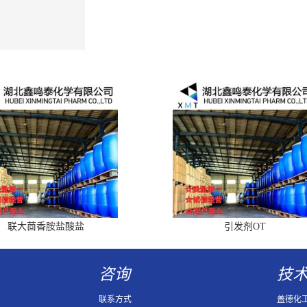
联大茴香胺盐酸盐
引发剂OT
咨询
技
联系方式
盖德化