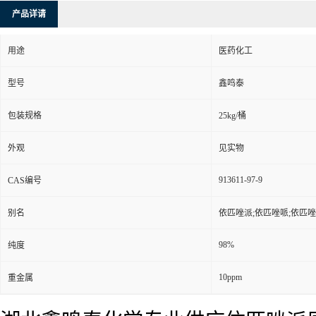
产品详请
用途
医药化工
型号
鑫鸣泰
包装规格
25kg/桶
外观
见实物
913611-97-9
CAS编号
别名
依匹唑派;依匹唑哌;依匹唑派杂
98%
纯度
10ppm
重金属