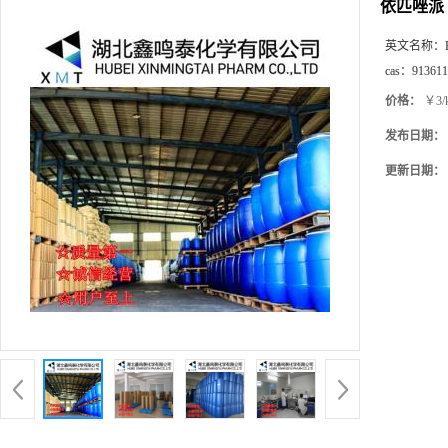
依匹唑派
英文名称：
cas：
913611
价格：
￥3/
发布日期：
更新日期：