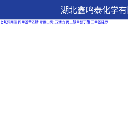
湖北鑫鸣泰化学有
七氟异丙碘
间甲基苯乙腈
胃蛋白酶1万活力
丙二酸单叔丁酯
三甲基硅醇