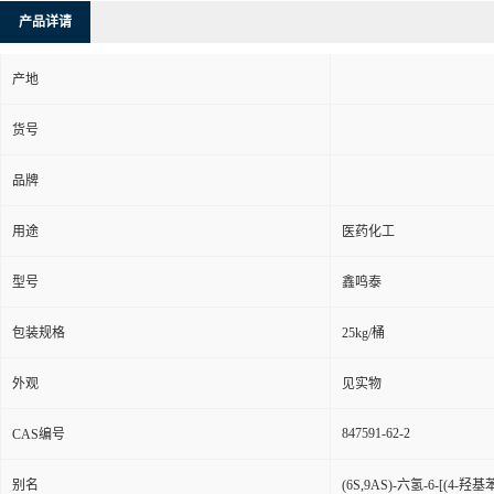
产品详请
产地
货号
品牌
用途
医药化工
型号
鑫鸣泰
包装规格
25kg/桶
外观
见实物
847591-62-2
CAS编号
别名
(6S,9AS)-六氢-6-[(4-羟