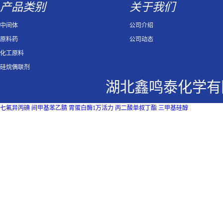
产品类别
关于我们
中间体
公司介绍
原料药
公司动态
化工原料
硅烷偶联剂
湖北鑫鸣泰化学有
七氟异丙碘
间甲基苯乙腈
胃蛋白酶1万活力
丙二酸单叔丁酯
三甲基硅醇