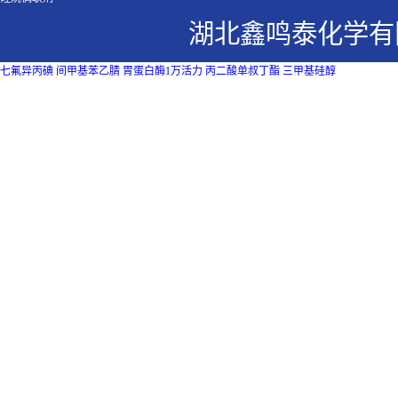
湖北鑫鸣泰化学有
七氟异丙碘
间甲基苯乙腈
胃蛋白酶1万活力
丙二酸单叔丁酯
三甲基硅醇