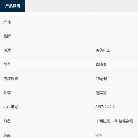
产品详请
产地
品牌
用途
医药化工
型号
鑫鸣泰
包装规格
25kg/桶
外观
见实物
839712-12-8
CAS编号
别名
卡利拉嗪;卡利拉嗪杂质
98%
纯度