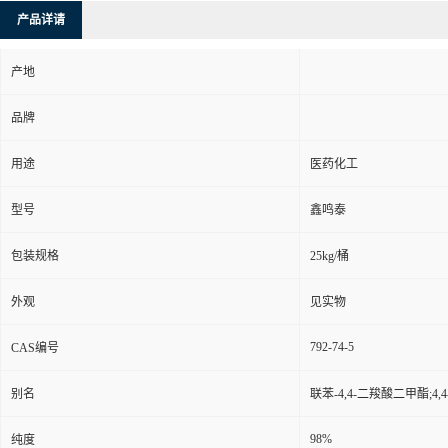
产品详请
产地
品牌
用途
医药化工
型号
鑫鸣泰
包装规格
25kg/桶
外观
见实物
792-74-5
CAS编号
别名
联苯-4,4-二羧酸二甲酯;4,
98%
纯度