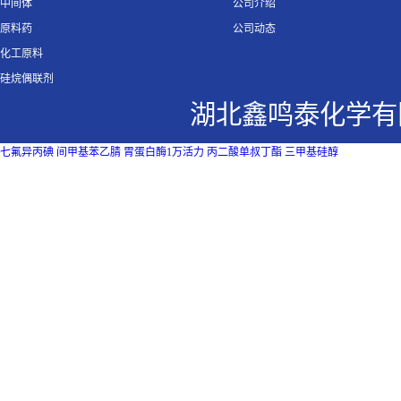
中间体
公司介绍
原料药
公司动态
化工原料
硅烷偶联剂
湖北鑫鸣泰化学有
七氟异丙碘
间甲基苯乙腈
胃蛋白酶1万活力
丙二酸单叔丁酯
三甲基硅醇