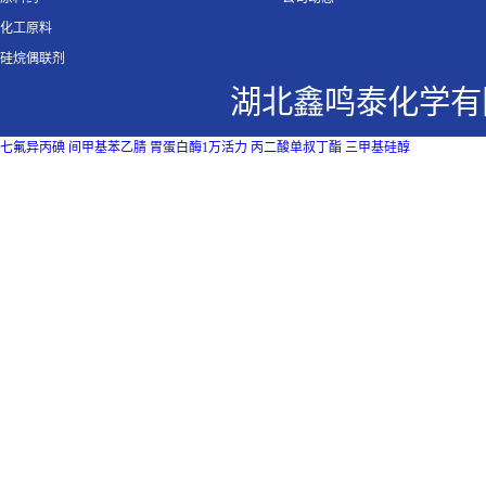
化工原料
硅烷偶联剂
湖北鑫鸣泰化学有
七氟异丙碘
间甲基苯乙腈
胃蛋白酶1万活力
丙二酸单叔丁酯
三甲基硅醇