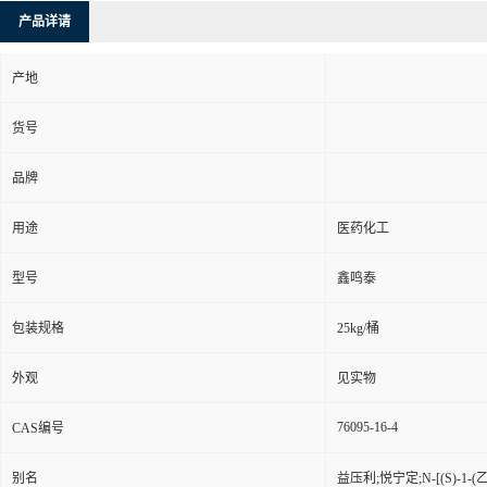
产品详请
产地
货号
品牌
用途
医药化工
型号
鑫鸣泰
包装规格
25kg/桶
外观
见实物
76095-16-4
CAS编号
别名
益压利;悦宁定;N-[(S)-1