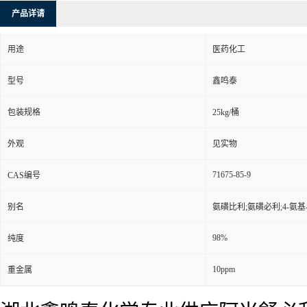
产品详请
用途
医药化工
型号
鑫鸣泰
包装规格
25kg/桶
外观
见实物
71675-85-9
CAS编号
别名
氨磺比利;氨磺必利;4-氨基-N
98%
纯度
10ppm
重金属