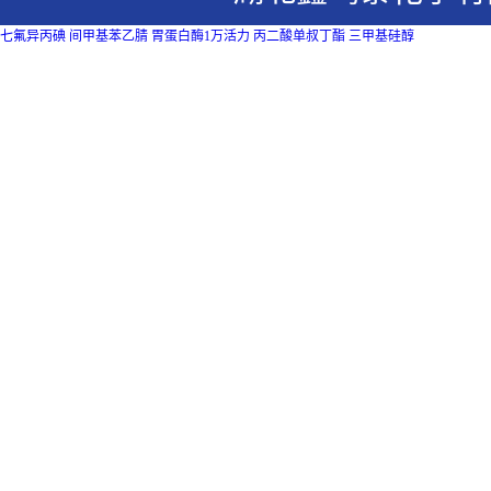
七氟异丙碘
间甲基苯乙腈
胃蛋白酶1万活力
丙二酸单叔丁酯
三甲基硅醇