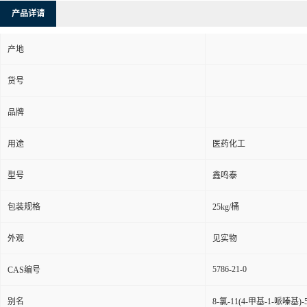
产品详请
产地
货号
品牌
用途
医药化工
型号
鑫鸣泰
包装规格
25kg/桶
外观
见实物
5786-21-0
CAS编号
别名
8-氯-11(4-甲基-1-哌嗪基)