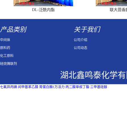
DL-泛酰内酯
联大茴香
产品类别
关于我们
中间体
公司介绍
原料药
公司动态
化工原料
硅烷偶联剂
湖北鑫鸣泰化学有
七氟异丙碘
间甲基苯乙腈
胃蛋白酶1万活力
丙二酸单叔丁酯
三甲基硅醇