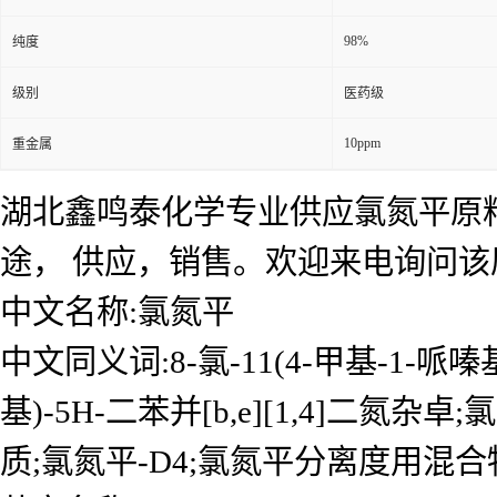
98%
纯度
级别
医药级
10ppm
重金属
湖北鑫鸣泰化学专业供应氯氮平原
途， 供应，销售。欢迎来电询问
中文名称:氯氮平
中文同义词:8-氯-11(4-甲基-1-哌嗪基)
基)-5H-二苯并[b,e][1,4]二氮杂
质;氯氮平-D4;氯氮平分离度用混合