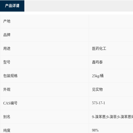
产品详请
产地
品牌
用途
医药化工
型号
鑫鸣泰
包装规格
25kg/桶
外观
见实物
573-17-1
CAS编号
别名
9-溴苯蒽;9-溴菲;9-溴苯蒽
98%
纯度