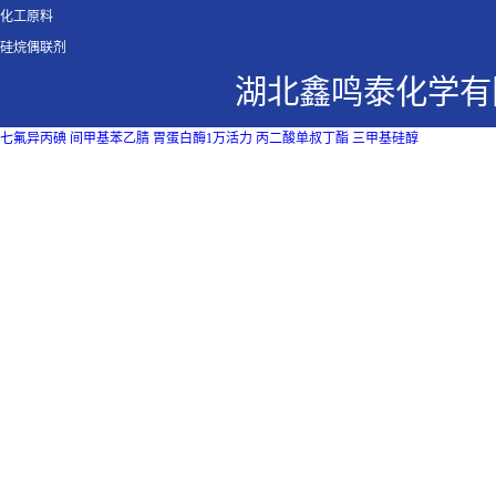
化工原料
硅烷偶联剂
湖北鑫鸣泰化学有
七氟异丙碘
间甲基苯乙腈
胃蛋白酶1万活力
丙二酸单叔丁酯
三甲基硅醇