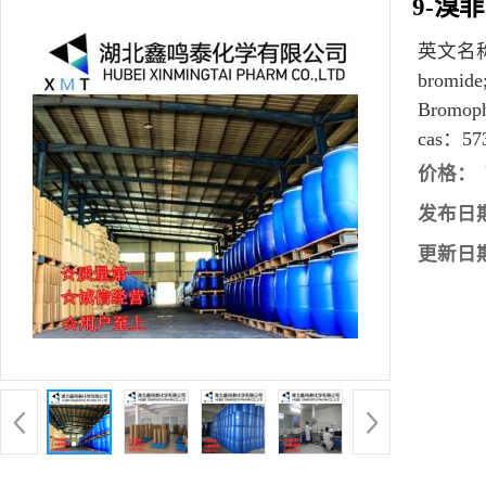
9-溴菲
英文名
bromid
Bromoph
cas：
57
价格：
发布日
更新日