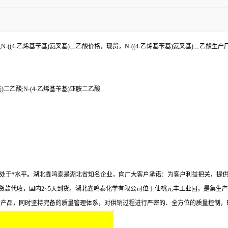
N-((4-乙烯基苄基)氨叉基)二乙酸价格，现货，N-((4-乙烯基苄基)氨叉基)二乙酸生
叉基)二乙酸;N-(4-乙烯基苄基)亚胺二乙酸
准在业内处于*水平。湖北鑫鸣泰是湖北省知名企业，向广大客户承诺：为客户利益把关，
货款代收，国内2~5天到货。湖北鑫鸣泰化学有限公司位于仙桃元丰工业园，是集生产
新产品，同时坚持完备的质量管理体系，对供销过程进行严密的、全方位的质量控制，