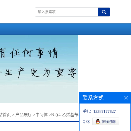
联系方式
手机：
15387177827
站首页
>
产品展厅
>
中间体
>
N-((4-乙烯基苄基)氨叉基)二乙酸
Q Q：