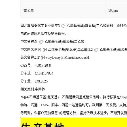
10ppm
重金属
湖北鑫鸣泰化学专业供应N-((4-乙烯基苄基)氨叉基)二乙酸原料，原料药,
电询问该原料库存及销售价格。
中文名称:N -((4-乙烯基苄基)氨叉基)二乙酸
中文同义词:N -((4-乙烯基苄基)氨叉基)二乙酸;2,2'-((4-乙烯基苄基)氨
英文名称:2,2'-((4-vinylbenzyl) iMino)diacetic acid
CAS号: 46917-20-8
分子式: C13H15NO4
分子量: 249.2625
相关类别:中间体
N-((4-乙烯基苄基)氨叉基)二乙酸是我司重点销售品种，执行标
物流、汽运、EMS、顺丰、四通一达运输均可，款到第二天发货，支持
务周到，令客户更加满意”的经营方针，坚持依靠技术进步，不断开发