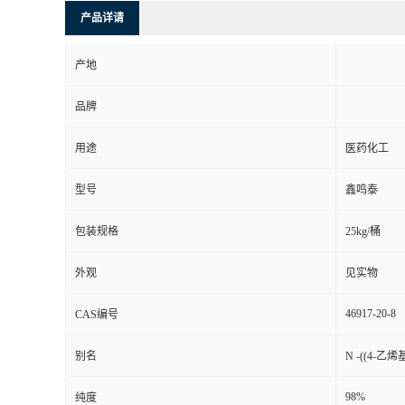
产品详请
产地
品牌
用途
医药化工
型号
鑫鸣泰
包装规格
25kg/桶
外观
见实物
46917-20-8
CAS编号
别名
N -((4-
98%
纯度