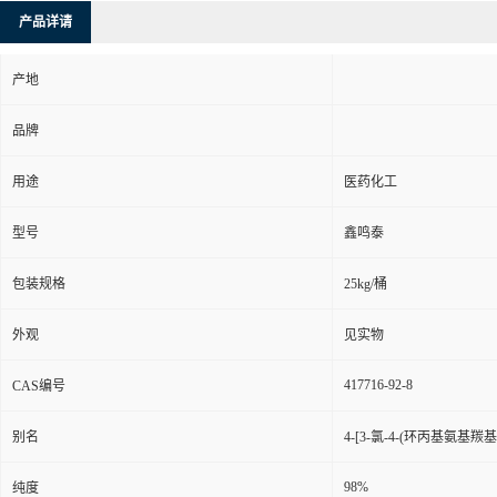
产品详请
产地
品牌
用途
医药化工
型号
鑫鸣泰
包装规格
25kg/桶
外观
见实物
417716-92-8
CAS编号
别名
4-[3-氯-4-(环丙基氨基
98%
纯度