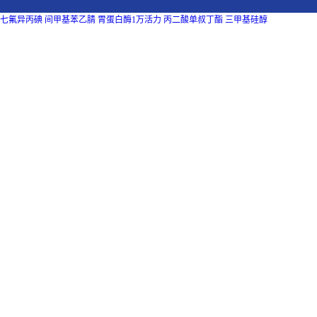
七氟异丙碘
间甲基苯乙腈
胃蛋白酶1万活力
丙二酸单叔丁酯
三甲基硅醇