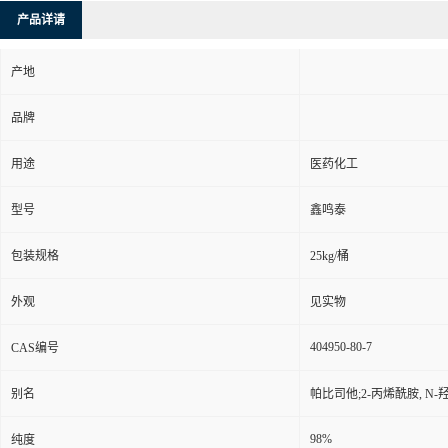
产品详请
产地
品牌
用途
医药化工
型号
鑫鸣泰
包装规格
25kg/桶
外观
见实物
404950-80-7
CAS编号
别名
帕比司他;2-丙烯酰胺, N-羟基
98%
纯度