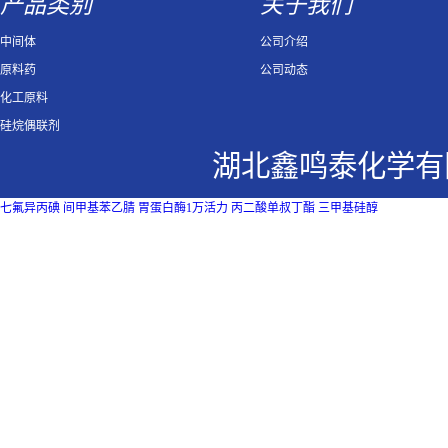
产品类别
关于我们
中间体
公司介绍
原料药
公司动态
化工原料
硅烷偶联剂
湖北鑫鸣泰化学有
七氟异丙碘
间甲基苯乙腈
胃蛋白酶1万活力
丙二酸单叔丁酯
三甲基硅醇