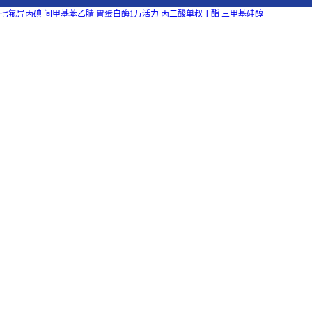
七氟异丙碘
间甲基苯乙腈
胃蛋白酶1万活力
丙二酸单叔丁酯
三甲基硅醇