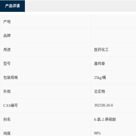
产品详请
产地
品牌
用途
医药化工
型号
鑫鸣泰
包装规格
25kg/桶
外观
见实物
392330-26-6
CAS编号
别名
6-氯-2-萘硫酚
98%
纯度