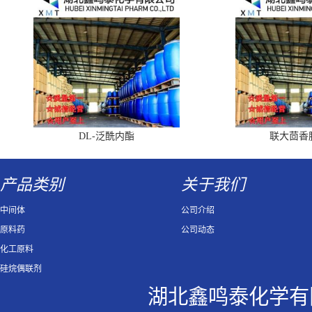
DL-泛酰内酯
联大茴香
产品类别
关于我们
中间体
公司介绍
原料药
公司动态
化工原料
硅烷偶联剂
湖北鑫鸣泰化学有