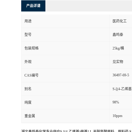
产品详请
用途
医药化工
型号
鑫鸣泰
包装规格
25kg/桶
外观
见实物
36497-69-5
CAS编号
别名
S-[(4-乙烯
98%
纯度
10ppm
重金属
湖北鑫鸣泰化学专业供应S-[(4-乙烯基)甲基]-L-半胱氨酸原料，原料药,S