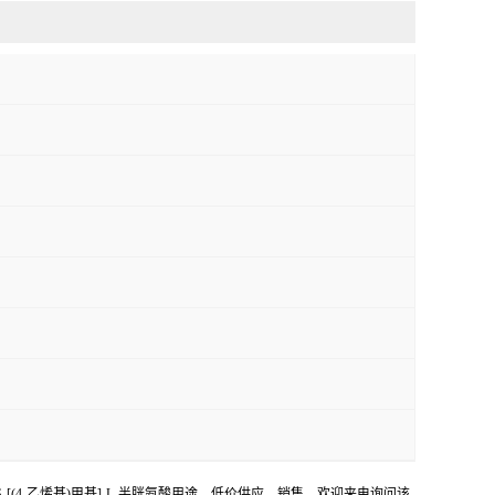
家，S-[(4-乙烯基)甲基]-L-半胱氨酸用途，低价供应，销售。欢迎来电询问该