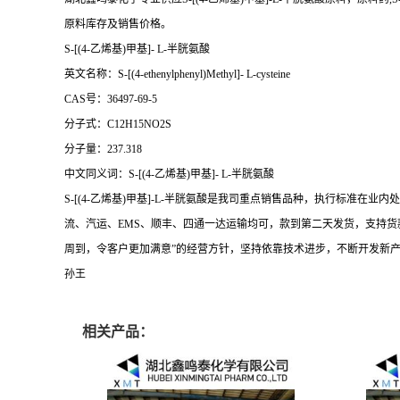
原料库存及销售价格。
S-[(4-乙烯基)甲基]- L-半胱氨酸
英文名称：S-[(4-ethenylphenyl)Methyl]- L-cysteine
CAS号：36497-69-5
分子式：C12H15NO2S
分子量：237.318
中文同义词：S-[(4-乙烯基)甲基]- L-半胱氨酸
S-[(4-乙烯基)甲基]-L-半胱氨酸是我司重点销售品种，执行标
流、汽运、EMS、顺丰、四通一达运输均可，款到第二天发货，支持货
周到，令客户更加满意”的经营方针，坚持依靠技术进步，不断开发新
孙王
相关产品：