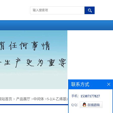
联系方式
手机：
15387177827
网站首页
>
产品展厅
>
中间体
>
S-[(4-乙烯基)甲基]-L-半胱氨酸
Q Q：