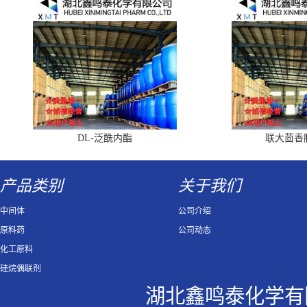
DL-泛酰内酯
联大茴香
产品类别
关于我们
中间体
公司介绍
原料药
公司动态
化工原料
硅烷偶联剂
湖北鑫鸣泰化学有