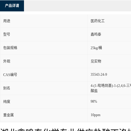
产品详请
用途
医药化工
型号
鑫鸣泰
包装规格
25kg/桶
外观
见实物
35543-24-9
CAS编号
4-(1-吡咯烷基)-1-(2
别名
酸盐
98%
纯度
10ppm
重金属