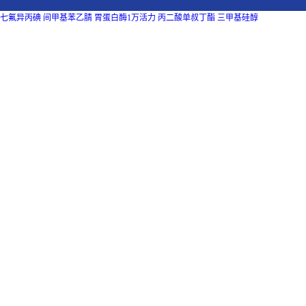
七氟异丙碘
间甲基苯乙腈
胃蛋白酶1万活力
丙二酸单叔丁酯
三甲基硅醇