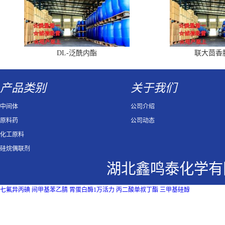
DL-泛酰内酯
联大茴香
产品类别
关于我们
中间体
公司介绍
原料药
公司动态
化工原料
硅烷偶联剂
湖北鑫鸣泰化学有
七氟异丙碘
间甲基苯乙腈
胃蛋白酶1万活力
丙二酸单叔丁酯
三甲基硅醇