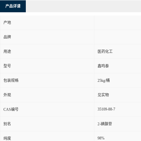
产品详请
产地
品牌
用途
医药化工
型号
鑫鸣泰
包装规格
25kg/桶
外观
见实物
35109-88-7
CAS编号
别名
2-碘腺苷
98%
纯度