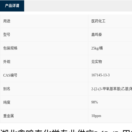
产品详请
用途
医药化工
型号
鑫鸣泰
包装规格
25kg/桶
外观
见实物
167145-13-3
CAS编号
别名
2-[2-(3-甲氧基苯基)乙基]苯
98%
纯度
10ppm
重金属