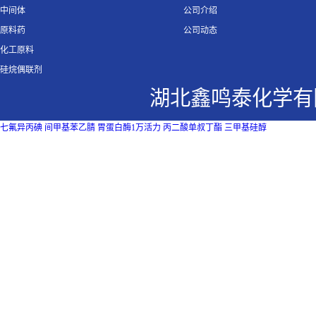
中间体
公司介绍
原料药
公司动态
化工原料
硅烷偶联剂
湖北鑫鸣泰化学有
七氟异丙碘
间甲基苯乙腈
胃蛋白酶1万活力
丙二酸单叔丁酯
三甲基硅醇