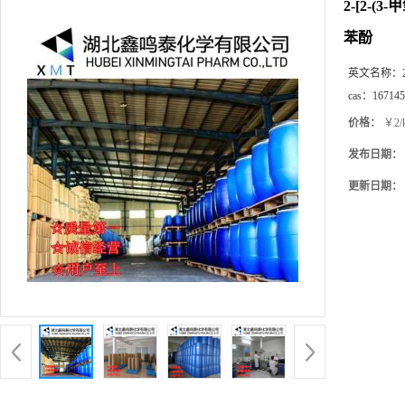
2-[2-(
苯酚
英文名称：
cas：
167145
价格：
￥2/
发布日期：
更新日期：