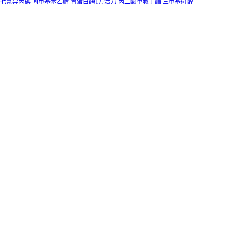
七氟异丙碘
间甲基苯乙腈
胃蛋白酶1万活力
丙二酸单叔丁酯
三甲基硅醇