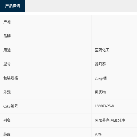
产品详请
产地
品牌
用途
医药化工
型号
鑫鸣泰
包装规格
25kg/桶
外观
见实物
166663-25-8
CAS编号
别名
阿尼芬净;阿尼分净
98%
纯度