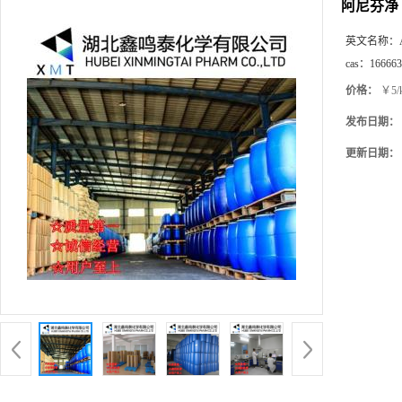
阿尼芬净
英文名称：
cas：
166663
价格：
￥5/
发布日期：
更新日期：