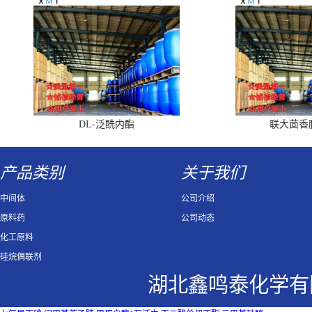
DL-泛酰内酯
联大茴香
产品类别
关于我们
中间体
公司介绍
原料药
公司动态
化工原料
硅烷偶联剂
湖北鑫鸣泰化学有