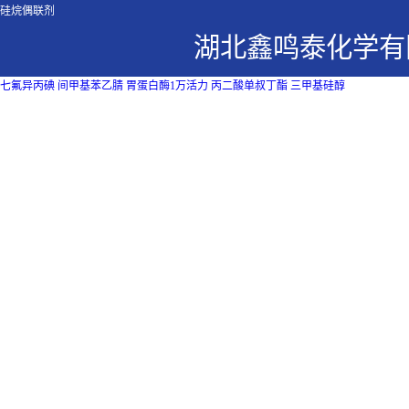
硅烷偶联剂
湖北鑫鸣泰化学有
七氟异丙碘
间甲基苯乙腈
胃蛋白酶1万活力
丙二酸单叔丁酯
三甲基硅醇