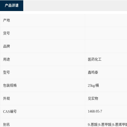
产品详请
产地
货号
品牌
用途
医药化工
型号
鑫鸣泰
包装规格
25kg/桶
外观
见实物
1468-95-7
CAS编号
别名
9-蒽醇;9-蒽甲醇;9-蒽烯甲