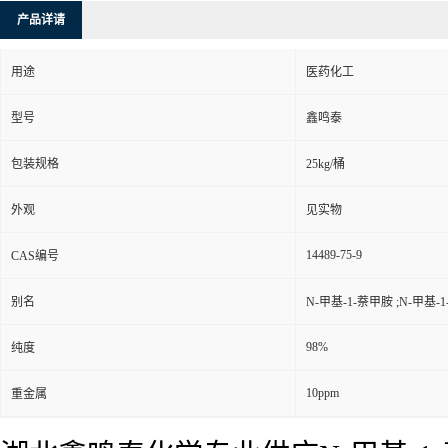
产品详请
用途
医药化工
型号
鑫鸣泰
包装规格
25kg/桶
外观
见实物
14489-75-9
CAS编号
别名
N-甲基-1-萘甲胺 ;N-甲基-
98%
纯度
10ppm
重金属