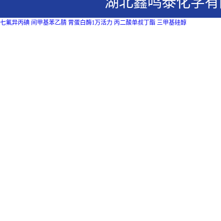
湖北鑫鸣泰化学有
七氟异丙碘
间甲基苯乙腈
胃蛋白酶1万活力
丙二酸单叔丁酯
三甲基硅醇