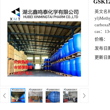
GSK1
英文名
yl)Methy
carboxa
cas：
13
价格：
发布日
更新日