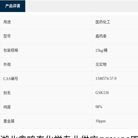
产品详请
用途
医药化工
型号
鑫鸣泰
包装规格
25kg/桶
外观
见实物
1346574-57-9
CAS编号
GSK126
别名
98%
纯度
10ppm
重金属