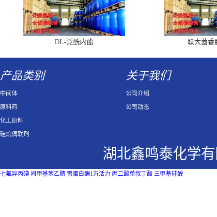
DL-泛酰内酯
联大茴香
产品类别
关于我们
中间体
公司介绍
原料药
公司动态
化工原料
硅烷偶联剂
湖北鑫鸣泰化学有
七氟异丙碘
间甲基苯乙腈
胃蛋白酶1万活力
丙二酸单叔丁酯
三甲基硅醇