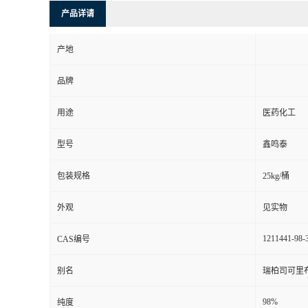
产品详请
产地
品牌
用途
医药化工
型号
鑫鸣泰
包装规格
25kg/桶
外观
见实物
1211441-98-
CAS编号
别名
瑞柏司可里
98%
纯度