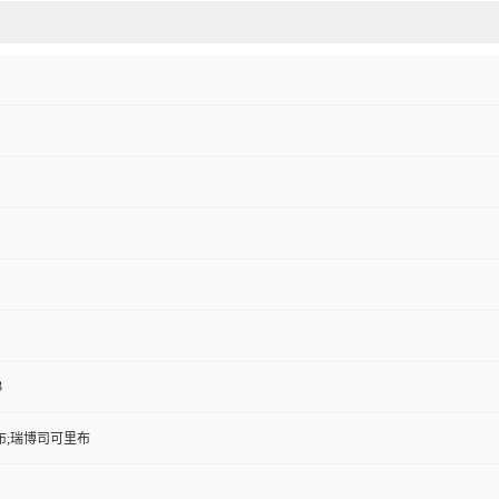
3
布;瑞博司可里布