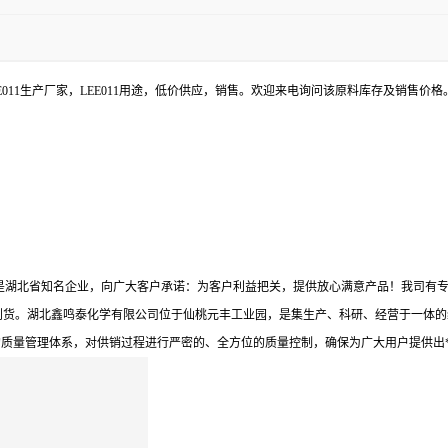
LEE011生产厂家，LEE011用途，低价供应，销售。欢迎来电询问该原料库存及销售价格
鸣泰是湖北省知名企业，向广大客户承诺：为客户利益把关，提供放心满意产品！我司有
到货。湖北鑫鸣泰化学有限公司位于仙桃元丰工业园，是集生产、科研、经营于一体的
的质量管理体系，对供销过程进行严密的、全方位的质量控制，确保为广大用户提供出