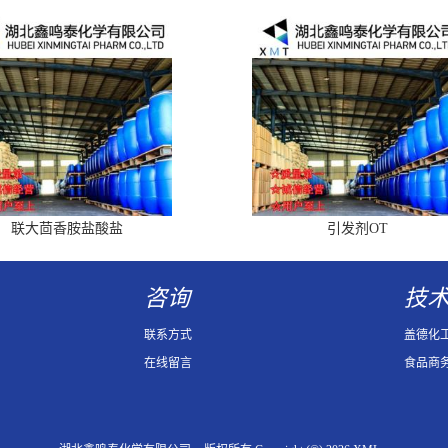
联大茴香胺盐酸盐
引发剂OT
咨询
技
联系方式
盖德化
在线留言
食品商