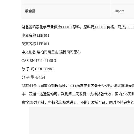
10ppm
重金属
湖北鑫鸣泰化学专业供应LEE011原料，原料药,LEE011价格，现货，
中文名称 LEE 011
英文名称 LEE 011
中文别名 瑞柏司可里布;瑞博司可里布
CAS RN 1211441-98-3
分 子 式 C23H30N8O
分 子 量 434.54
LEE011是我司重点销售品种，执行标准在业内处于*水平。湖北鑫
丰、四通一达运输均可，款到第二天发货，支持货款代收，国内2~5天
意”的经营方针，坚持依靠技术进步，不断开发新产品，同时坚持完备