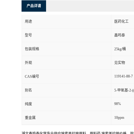
产品详请
用途
医药化工
型号
鑫鸣泰
包装规格
25kg/桶
外观
见实物
119141-88-7
CAS编号
别名
5-甲氧基-2
98%
纯度
10ppm
重金属
湖北鑫鸣泰化学专业供应埃索美拉唑原料，原料药,埃索美拉唑价格，