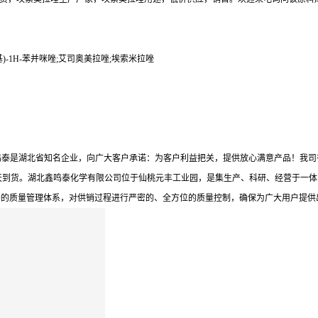
亚硫酰基)-1H-苯并咪唑;艾司奥美拉唑;埃索米拉唑
鸣泰是湖北省知名企业，向广大客户承诺：为客户利益把关，提供放心满意产品！我司
天到货。湖北鑫鸣泰化学有限公司位于仙桃元丰工业园，是集生产、科研、经营于一体
备的质量管理体系，对供销过程进行严密的、全方位的质量控制，确保为广大用户提供