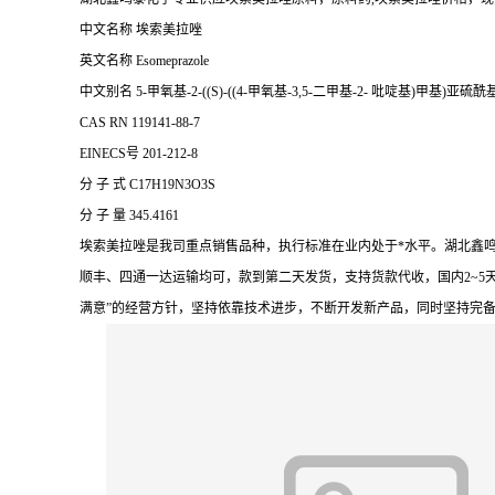
中文名称 埃索美拉唑
英文名称 Esomeprazole
中文别名 5-甲氧基-2-((S)-((4-甲氧基-3,5-二甲基-2- 吡啶基)甲基)
CAS RN 119141-88-7
EINECS号 201-212-8
分 子 式 C17H19N3O3S
分 子 量 345.4161
埃索美拉唑是我司重点销售品种，执行标准在业内处于*水平。湖北鑫
顺丰、四通一达运输均可，款到第二天发货，支持货款代收，国内2~5
满意”的经营方针，坚持依靠技术进步，不断开发新产品，同时坚持完