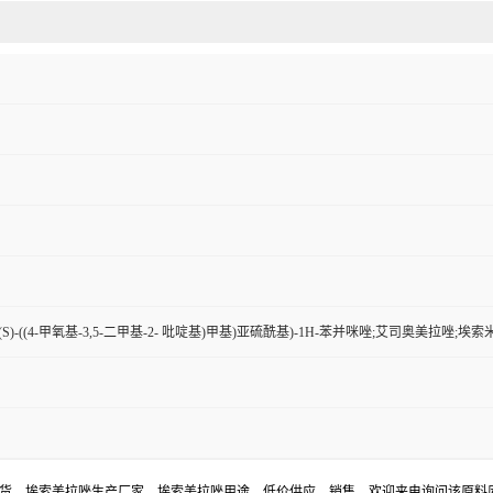
-((S)-((4-甲氧基-3,5-二甲基-2- 吡啶基)甲基)亚硫酰基)-1H-苯并咪唑;艾司奥美拉唑;埃
现货，埃索美拉唑生产厂家，埃索美拉唑用途，低价供应，销售。欢迎来电询问该原料