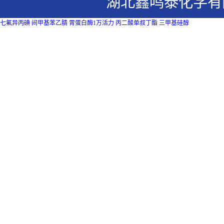
湖北鑫鸣泰化学有
七氟异丙碘
间甲基苯乙腈
胃蛋白酶1万活力
丙二酸单叔丁酯
三甲基硅醇