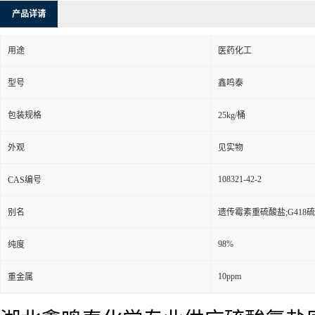
产品详请
用途
医药化工
型号
鑫鸣泰
包装规格
25kg/桶
外观
见实物
108321-42-2
CAS编号
别名
遗传霉素重硫酸盐;G418硫酸
98%
纯度
10ppm
重金属