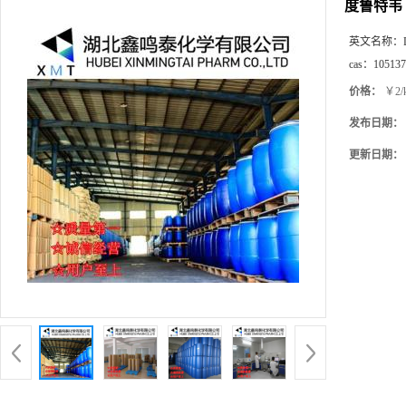
度鲁特韦
英文名称：
cas：
105137
价格：
￥2/
发布日期：
更新日期：