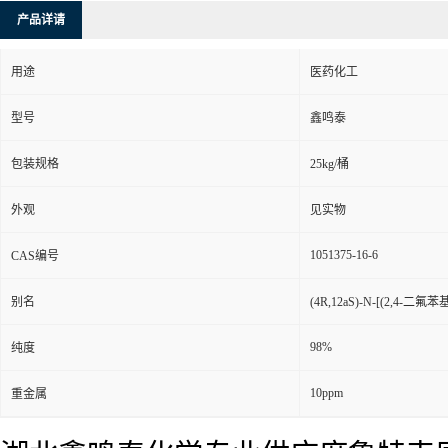
产品详请
用途
医药化工
型号
鑫鸣泰
包装规格
25kg/桶
外观
见实物
1051375-16-6
CAS编号
别名
(4R,12aS)-N-[(2,4-二氟
98%
纯度
10ppm
重金属