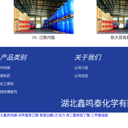
DL-泛酰内酯
联大茴香
产品类别
关于我们
中间体
公司介绍
原料药
公司动态
化工原料
硅烷偶联剂
湖北鑫鸣泰化学有
七氟异丙碘
间甲基苯乙腈
胃蛋白酶1万活力
丙二酸单叔丁酯
三甲基硅醇