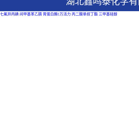
湖北鑫鸣泰化学有
七氟异丙碘
间甲基苯乙腈
胃蛋白酶1万活力
丙二酸单叔丁酯
三甲基硅醇