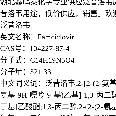
湖北鑫鸣泰化学专业供应泛昔洛韦
昔洛韦用途，低价供应，销售。欢
泛昔洛韦
英文名称：Famciclovir
CAS号：104227-87-4
分子式：C14H19N5O4
分子量：321.33
中文同义词：泛昔洛韦;2-[2-(2-氨基-9
氨基-9H-嘌呤-9-基)乙基]-1,3-丙
丁基]乙酸酯;1,3-丙二醇,2-(2-(2-氨