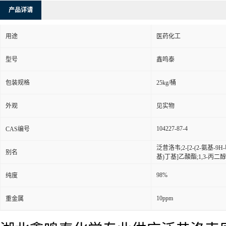
产品详请
用途
医药化工
型号
鑫鸣泰
包装规格
25kg/桶
外观
见实物
104227-87-4
CAS编号
泛昔洛韦;2-[2-(2-氨基-9
别名
基)丁基]乙酸酯;1,3-丙二醇,
98%
纯度
10ppm
重金属