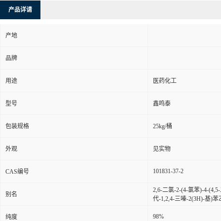
产品详请
产地
品牌
用途
医药化工
型号
鑫鸣泰
包装规格
25kg/桶
外观
见实物
101831-37-2
CAS编号
2,6-二氯-2-(4-氯苯)-4-(
别名
代-1,2,4-三嗪-2(3H)-
98%
纯度