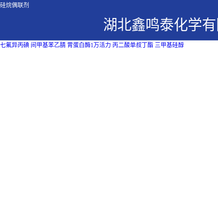
硅烷偶联剂
湖北鑫鸣泰化学有
七氟异丙碘
间甲基苯乙腈
胃蛋白酶1万活力
丙二酸单叔丁酯
三甲基硅醇