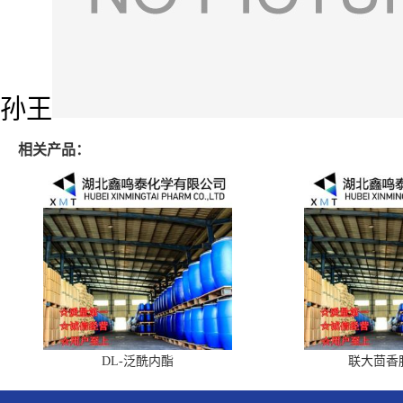
孙王
相关产品：
DL-泛酰内酯
联大茴香