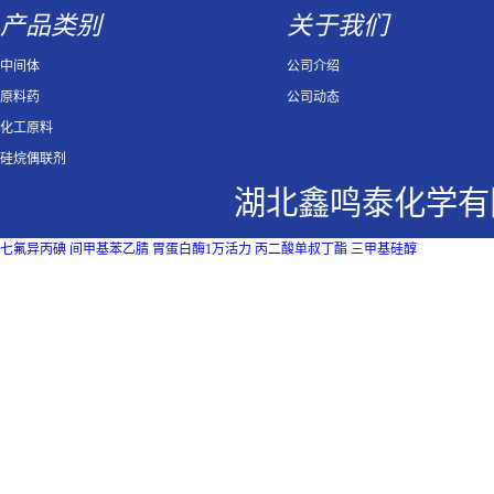
产品类别
关于我们
中间体
公司介绍
原料药
公司动态
化工原料
硅烷偶联剂
湖北鑫鸣泰化学有
七氟异丙碘
间甲基苯乙腈
胃蛋白酶1万活力
丙二酸单叔丁酯
三甲基硅醇