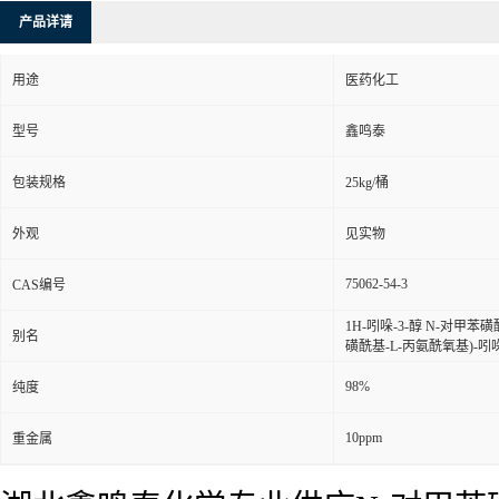
产品详请
用途
医药化工
型号
鑫鸣泰
包装规格
25kg/桶
外观
见实物
75062-54-3
CAS编号
1H-吲哚-3-醇 N-对甲苯
别名
磺酰基-L-丙氨酰氧基)-吲
98%
纯度
10ppm
重金属