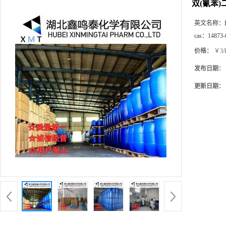
双(氰苯)二
英文名称：
cas：
14873-
价格：
￥3/
发布日期：
更新日期：