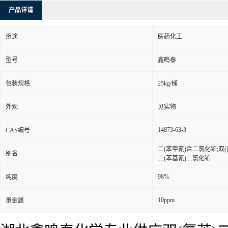
产品详请
用途
医药化工
型号
鑫鸣泰
包装规格
25kg/桶
外观
见实物
14873-63-3
CAS编号
二(苯甲氰)合二氯化铂;双(氰苯)
别名
二(苯基氰)二氯化铂
98%
纯度
10ppm
重金属