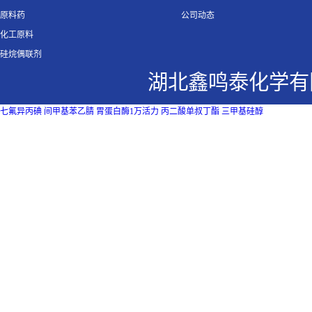
原料药
公司动态
化工原料
硅烷偶联剂
湖北鑫鸣泰化学有
七氟异丙碘
间甲基苯乙腈
胃蛋白酶1万活力
丙二酸单叔丁酯
三甲基硅醇