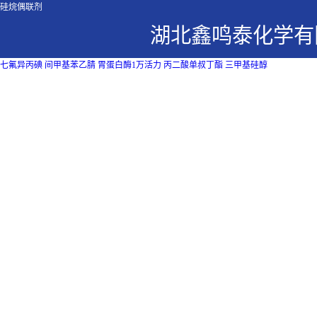
硅烷偶联剂
湖北鑫鸣泰化学有
七氟异丙碘
间甲基苯乙腈
胃蛋白酶1万活力
丙二酸单叔丁酯
三甲基硅醇