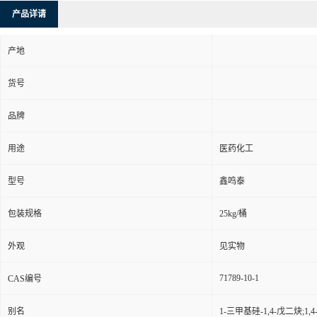
产品详请
产地
货号
品牌
用途
医药化工
型号
鑫鸣泰
包装规格
25kg/桶
外观
见实物
71789-10-1
CAS编号
别名
1-三甲基硅-1,4-戊二炔;1