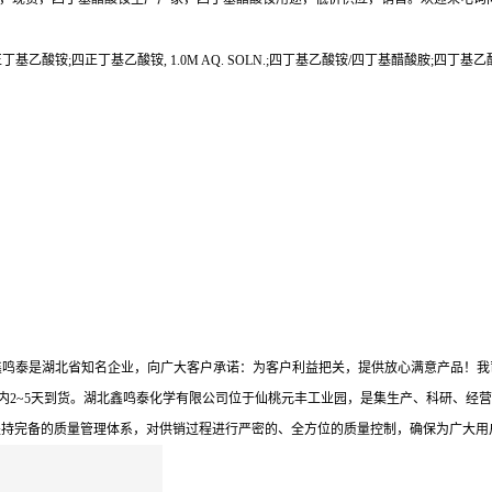
乙酸铵;四正丁基乙酸铵, 1.0M AQ. SOLN.;四丁基乙酸铵/四丁基醋酸胺;四丁基
鑫鸣泰是湖北省知名企业，向广大客户承诺：为客户利益把关，提供放心满意产品！我
内2~5天到货。湖北鑫鸣泰化学有限公司位于仙桃元丰工业园，是集生产、科研、经营
坚持完备的质量管理体系，对供销过程进行严密的、全方位的质量控制，确保为广大用