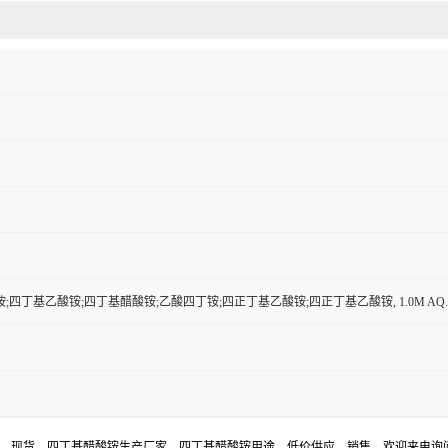
;四丁基乙酸铵;四丁基醋酸铵;乙酸四丁铵;四正丁基乙酸铵;四正丁基乙酸铵, 1.0M AQ
格，现货，四丁基醋酸铵生产厂家，四丁基醋酸铵用途，低价供应，销售。欢迎来电询