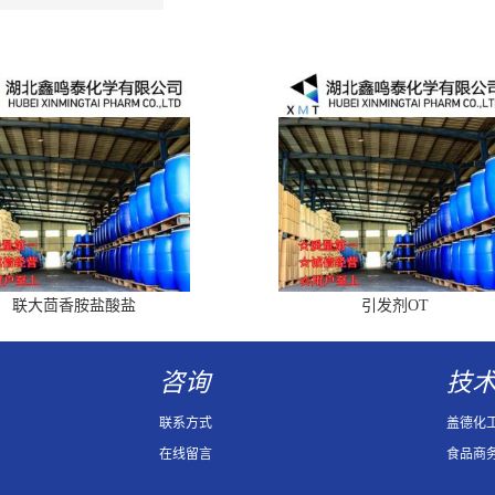
联大茴香胺盐酸盐
引发剂OT
咨询
技
联系方式
盖德化
在线留言
食品商