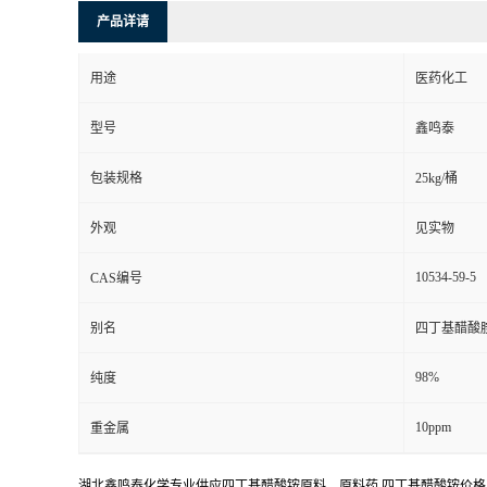
产品详请
用途
医药化工
型号
鑫鸣泰
包装规格
25kg/桶
外观
见实物
10534-59-5
CAS编号
别名
四丁基醋酸胺
98%
纯度
10ppm
重金属
湖北鑫鸣泰化学专业供应四丁基醋酸铵原料，原料药,四丁基醋酸铵价