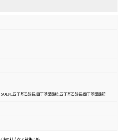
. SOLN.;四丁基乙酸铵/四丁基醋酸胺;四丁基乙酸铵/四丁基醋酸铵
问该原料库存及销售价格。