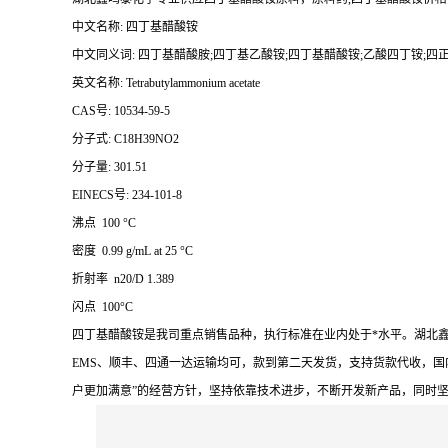
中文名称: 四丁基醋酸铵
中文同义词: 四丁基醋酸胺;四丁基乙酸铵;四丁基醋酸铵;乙酸四丁铵;四正丁基
英文名称: Tetrabutylammonium acetate
CAS号: 10534-59-5
分子式: C18H39NO2
分子量: 301.51
EINECS号: 234-101-8
沸点 100 °C
密度 0.99 g/mL at 25 °C
折射率 n20/D 1.389
闪点 100°C
四丁基醋酸铵是我司重点销售品种，执行标准在业内处于*水平。湖北
EMS、顺丰、四通一达运输均可，款到第二天发货，支持货款代收，国
户更加满意”的经营方针，坚持依靠技术进步，不断开发新产品，同时