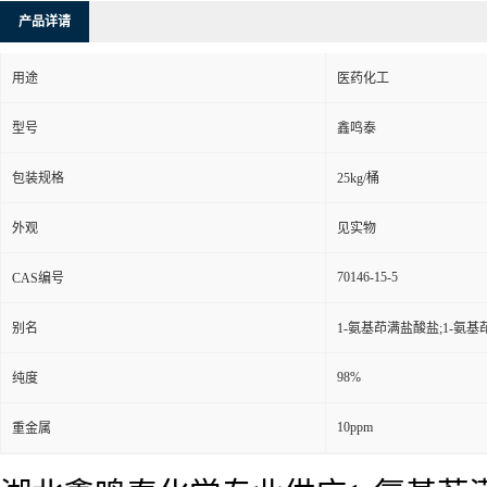
产品详请
用途
医药化工
型号
鑫鸣泰
包装规格
25kg/桶
外观
见实物
70146-15-5
CAS编号
别名
1-氨基茚满盐酸盐;1-氨基
98%
纯度
10ppm
重金属