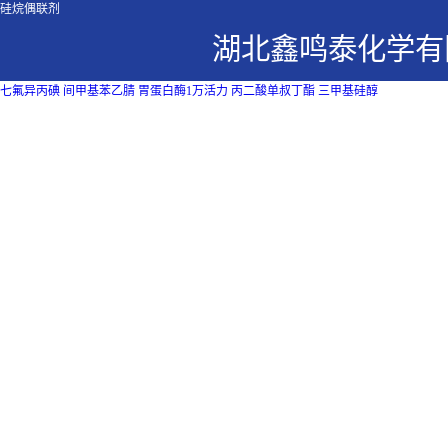
硅烷偶联剂
湖北鑫鸣泰化学有
七氟异丙碘
间甲基苯乙腈
胃蛋白酶1万活力
丙二酸单叔丁酯
三甲基硅醇