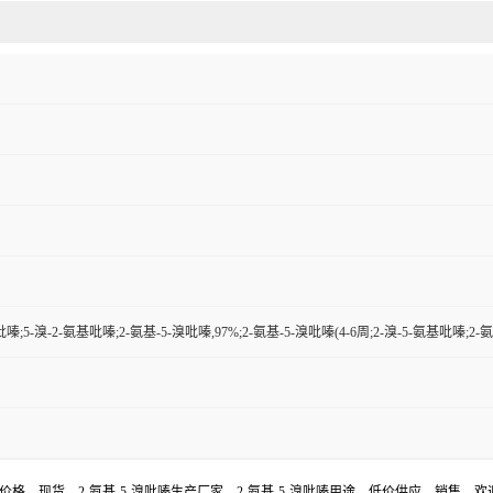
吡嗪;5-溴-2-氨基吡嗪;2-氨基-5-溴吡嗪,97%;2-氨基-5-溴吡嗪(4-6周;2-溴-5-氨基吡嗪;2-
吡嗪价格，现货，2-氨基-5-溴吡嗪生产厂家，2-氨基-5-溴吡嗪用途，低价供应，销售