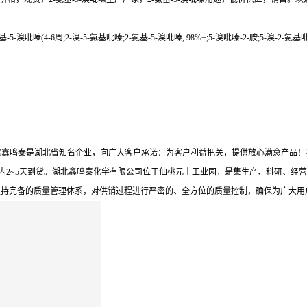
-5-溴吡嗪(4-6周;2-溴-5-氨基吡嗪;2-氨基-5-溴吡嗪, 98%+;5-溴吡嗪-2-胺;5-溴-2-氨
。湖北鑫鸣泰是湖北省知名企业，向广大客户承诺：为客户利益把关，提供放心满意产品
内2~5天到货。湖北鑫鸣泰化学有限公司位于仙桃元丰工业园，是集生产、科研、经营
坚持完备的质量管理体系，对供销过程进行严密的、全方位的质量控制，确保为广大用