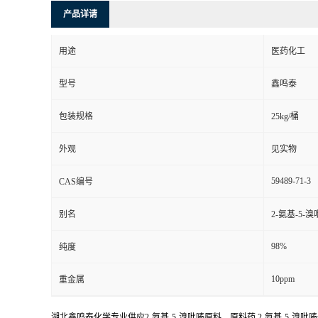
产品详请
用途
医药化工
型号
鑫鸣泰
包装规格
25kg/桶
外观
见实物
59489-71-3
CAS编号
别名
2-氨基-5-溴
98%
纯度
10ppm
重金属
湖北鑫鸣泰化学专业供应2-氨基-5-溴吡嗪原料，原料药,2-氨基-5-溴