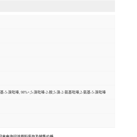
氨基-5-溴吡嗪, 98%+;5-溴吡嗪-2-胺;5-溴-2-氨基吡嗪,2-氨基-5-溴吡嗪
。欢迎来电询问该原料库存及销售价格。