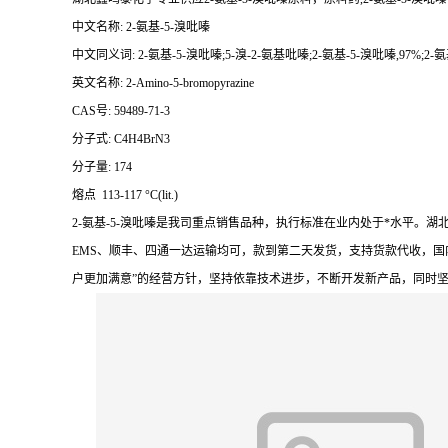
中文名称: 2-氨基-5-溴吡嗪
中文同义词: 2-氨基-5-溴吡嗪;5-溴-2-氨基吡嗪;2-氨基-5-溴吡嗪,97%;2-氨基
英文名称: 2-Amino-5-bromopyrazine
CAS号: 59489-71-3
分子式: C4H4BrN3
分子量: 174
熔点 113-117 °C(lit.)
2-氨基-5-溴吡嗪是我司重点销售品种，执行标准在业内处于*水平
EMS、顺丰、四通一达运输均可，款到第二天发货，支持货款代收，国
户更加满意”的经营方针，坚持依靠技术进步，不断开发新产品，同时