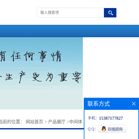
联系方式
手机：
15387177827
当前的位置：
网站首页
>
产品展厅
>
中间体
>
2-氨基-5-溴吡嗪
Q Q：