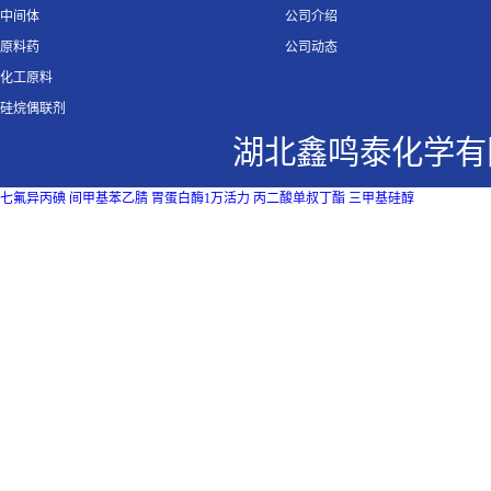
中间体
公司介绍
原料药
公司动态
化工原料
硅烷偶联剂
湖北鑫鸣泰化学有
七氟异丙碘
间甲基苯乙腈
胃蛋白酶1万活力
丙二酸单叔丁酯
三甲基硅醇