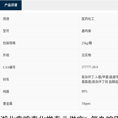
产品详请
用途
医药化工
型号
鑫鸣泰
包装规格
25kg/桶
外观
见实物
577777-20-9
CAS编号
氮杂环丁-3-基(甲基)氨基甲酸
别名
基氨基)氮杂环丁烷 盐酸盐;
98%
纯度
10ppm
重金属