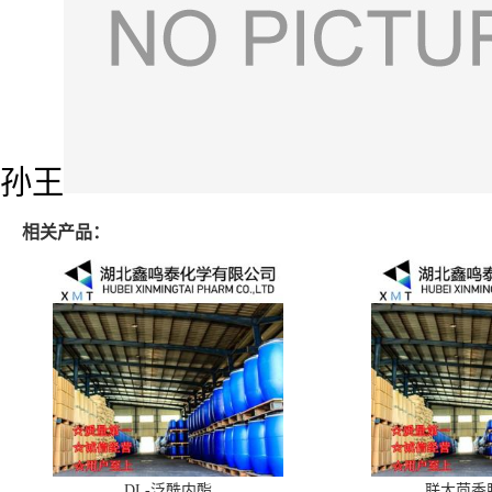
孙王
相关产品：
DL-泛酰内酯
联大茴香