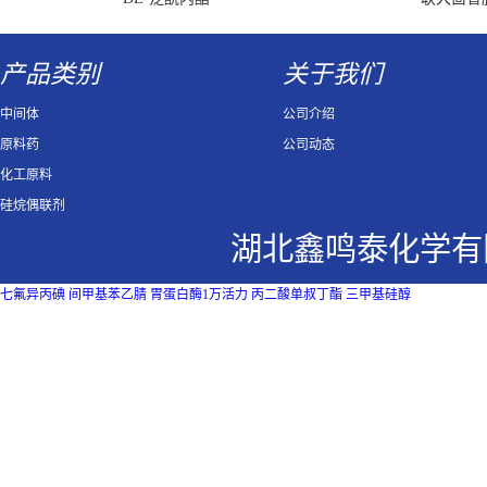
产品类别
关于我们
中间体
公司介绍
原料药
公司动态
化工原料
硅烷偶联剂
湖北鑫鸣泰化学有
七氟异丙碘
间甲基苯乙腈
胃蛋白酶1万活力
丙二酸单叔丁酯
三甲基硅醇