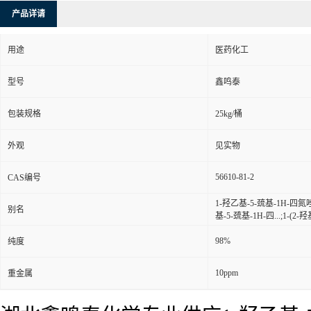
产品详请
用途
医药化工
型号
鑫鸣泰
包装规格
25kg/桶
外观
见实物
56610-81-2
CAS编号
1-羟乙基-5-巯基-1H-四氮
别名
基-5-巯基-1H-四...;1-(
98%
纯度
10ppm
重金属