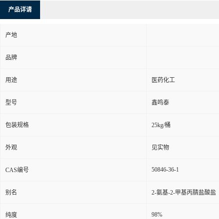
产品详请
产地
品牌
用途
医药化工
型号
鑫鸣泰
包装规格
25kg/桶
外观
见实物
50846-36-1
CAS编号
别名
2-氨基-2-甲基丙腈盐酸盐
98%
纯度