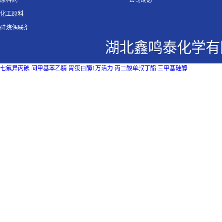
原料药
公司动态
化工原料
硅烷偶联剂
湖北鑫鸣泰化学有
七氟异丙碘
间甲基苯乙腈
胃蛋白酶1万活力
丙二酸单叔丁酯
三甲基硅醇