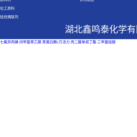
原料药
公司动态
化工原料
硅烷偶联剂
湖北鑫鸣泰化学有
七氟异丙碘
间甲基苯乙腈
胃蛋白酶1万活力
丙二酸单叔丁酯
三甲基硅醇