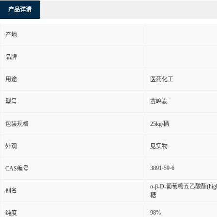
产品详请
产地
品牌
用途
医药化工
型号
鑫鸣泰
包装规格
25kg/桶
外观
见实物
3891-59-6
CAS编号
α-β-D-葡萄糖五乙酸酯(hi
别名
糖
98%
纯度