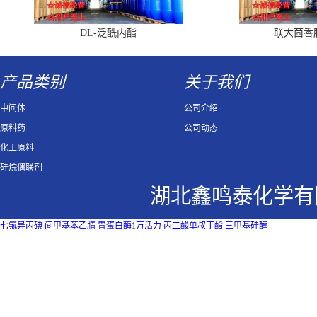
DL-泛酰内酯
联大茴香
产品类别
关于我们
中间体
公司介绍
原料药
公司动态
化工原料
硅烷偶联剂
湖北鑫鸣泰化学有
七氟异丙碘
间甲基苯乙腈
胃蛋白酶1万活力
丙二酸单叔丁酯
三甲基硅醇