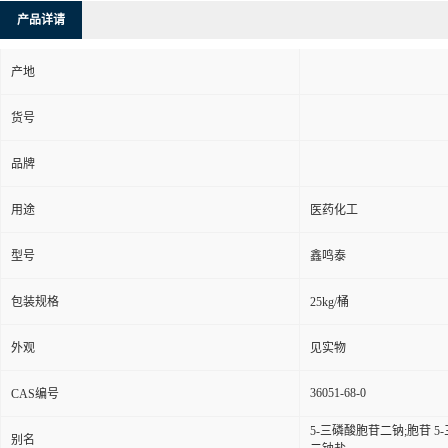
产品详请
产地
货号
品牌
用途
医药化工
型号
鑫鸣泰
包装规格
25kg/桶
外观
见实物
36051-68-0
CAS编号
5-三磷酸胞苷二钠;胞苷 5
别名