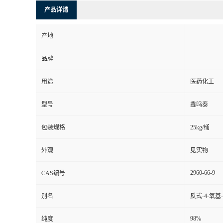
产品详请
产地
品牌
用途
医药化工
型号
鑫鸣泰
包装规格
25kg/桶
外观
见实物
2960-66-9
CAS编号
别名
反式-4-氧基
98%
纯度