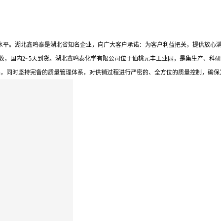
处于*水平。湖北鑫鸣泰是湖北省知名企业，向广大客户承诺：为客户利益把关，提供放
收，国内2~5天到货。湖北鑫鸣泰化学有限公司位于仙桃元丰工业园，是集生产、科研
品，同时坚持完备的质量管理体系，对供销过程进行严密的、全方位的质量控制，确保