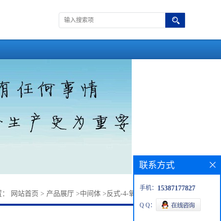
联系方式
手机：
15387177827
置：
网站首页
>
产品展厅
>
中间体
>
反式-4-氧基-2-丁烯酸乙酯
Q Q：