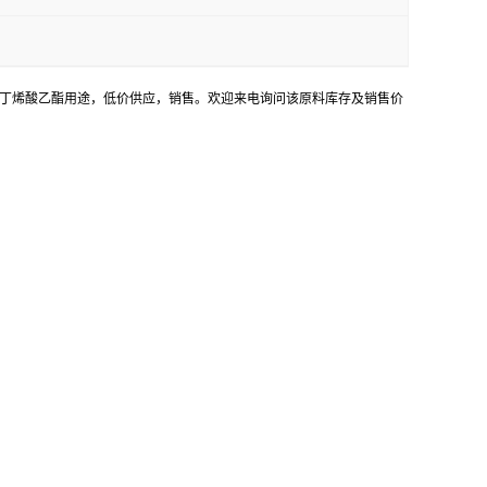
氧基-2-丁烯酸乙酯用途，低价供应，销售。欢迎来电询问该原料库存及销售价